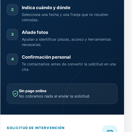
Indica cuándo y dónde
2
Selecciona una fecha y una franja que te resulten
cómodas.
Añade fotos
3
Ayudan a identificar piezas, acceso y herramientas
necesarias.
Confirmación personal
4
Te contactamos antes de convertir la solicitud en una
cita.
Sin pago online
No cobramos nada al enviar la solicitud.
SOLICITUD DE INTERVENCIÓN