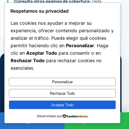
Consulta otras páginas de cobertura:
cada
ubicación mantiene su propia URL y su texto
Respetamos su privacidad
de servicio. La visita se confirma siempre
según ruta, tipo de avería y disponibilidad.
Las cookies nos ayudan a mejorar su
experiencia, ofrecer contenido personalizado y
analizar el tráfico. Puede elegir qué cookies
permitir haciendo clic en
Personalizar
. Haga
clic en
Aceptar Todo
para consentir o en
Rechazar Todo
para rechazar cookies no
ANTES DE ESCRIBIR
esenciales.
Prepara estos 4 datos
Personalizar
Barrio o código postal
01
Rechazar Todo
Vivienda, local o comunidad
Aceptar Todo
02
Desarrollado por
Síntoma y cuándo empezó
03
Llamar
WhatsApp