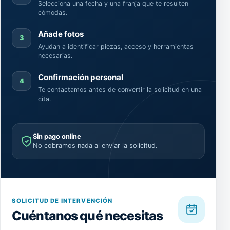
Selecciona una fecha y una franja que te resulten
cómodas.
Añade fotos
3
Ayudan a identificar piezas, acceso y herramientas
necesarias.
Confirmación personal
4
Te contactamos antes de convertir la solicitud en una
cita.
Sin pago online
No cobramos nada al enviar la solicitud.
SOLICITUD DE INTERVENCIÓN
Cuéntanos qué necesitas