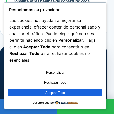
Consulta otras páginas de cobertura:
cada
ubicación mantiene su propia URL y su texto
Respetamos su privacidad
de servicio. La visita se confirma siempre
según ruta, tipo de avería y disponibilidad.
Las cookies nos ayudan a mejorar su
experiencia, ofrecer contenido personalizado y
analizar el tráfico. Puede elegir qué cookies
permitir haciendo clic en
Personalizar
. Haga
clic en
Aceptar Todo
para consentir o en
Rechazar Todo
para rechazar cookies no
ANTES DE ESCRIBIR
esenciales.
Prepara estos 4 datos
Personalizar
Barrio o código postal
01
Rechazar Todo
Vivienda, local o comunidad
02
Aceptar Todo
Desarrollado por
Síntoma y cuándo empezó
03
Llamar
WhatsApp