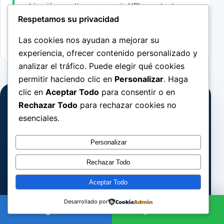
ubicación mantiene su propia URL y su texto
de servicio. La visita se confirma siempre
Respetamos su privacidad
según ruta, tipo de avería y disponibilidad.
Las cookies nos ayudan a mejorar su
experiencia, ofrecer contenido personalizado y
analizar el tráfico. Puede elegir qué cookies
permitir haciendo clic en
Personalizar
. Haga
clic en
Aceptar Todo
para consentir o en
Rechazar Todo
para rechazar cookies no
ANTES DE ESCRIBIR
esenciales.
Prepara estos 4 datos
Personalizar
Barrio o código postal
01
Rechazar Todo
Vivienda, local o comunidad
02
Aceptar Todo
Síntoma y cuándo empezó
03
Desarrollado por
Llamar
WhatsApp
Una foto general y otra de la pieza
04