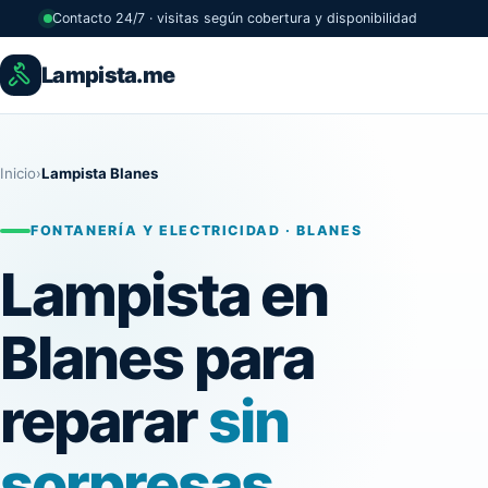
Contacto 24/7 · visitas según cobertura y disponibilidad
Lampista.me
Inicio
›
Lampista Blanes
FONTANERÍA Y ELECTRICIDAD · BLANES
Lampista en
Blanes para
reparar
sin
sorpresas