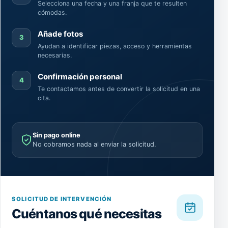
Selecciona una fecha y una franja que te resulten
cómodas.
Añade fotos
3
Ayudan a identificar piezas, acceso y herramientas
necesarias.
Confirmación personal
4
Te contactamos antes de convertir la solicitud en una
cita.
Sin pago online
No cobramos nada al enviar la solicitud.
SOLICITUD DE INTERVENCIÓN
Cuéntanos qué necesitas