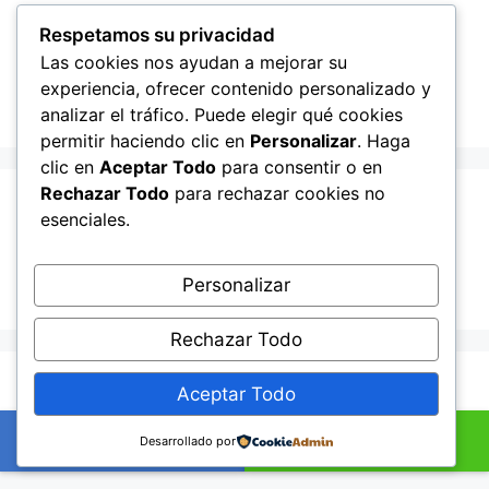
Recent Posts
Respetamos su privacidad
Las cookies nos ayudan a mejorar su
experiencia, ofrecer contenido personalizado y
Hello world!
analizar el tráfico. Puede elegir qué cookies
permitir haciendo clic en
Personalizar
. Haga
clic en
Aceptar Todo
para consentir o en
Rechazar Todo
para rechazar cookies no
Recent Comments
esenciales.
A WordPress Commenter
en
Hello world!
Personalizar
Rechazar Todo
© 2026 Lampista me
• Creado con
GeneratePress
Aceptar Todo
+34601895352
Ahora por WhatsApp
Desarrollado por