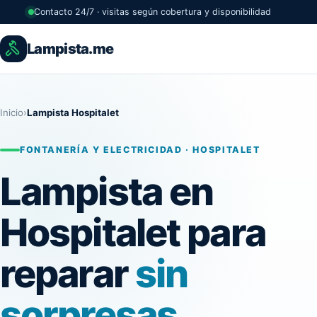
Contacto 24/7 · visitas según cobertura y disponibilidad
Lampista.me
Inicio
›
Lampista Hospitalet
FONTANERÍA Y ELECTRICIDAD · HOSPITALET
Lampista en
Hospitalet para
reparar
sin
sorpresas