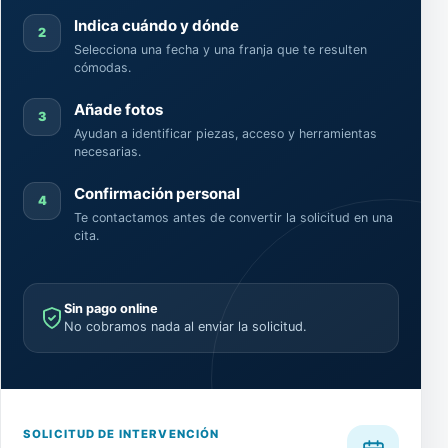
Indica cuándo y dónde
2
Selecciona una fecha y una franja que te resulten
cómodas.
Añade fotos
3
Ayudan a identificar piezas, acceso y herramientas
necesarias.
Confirmación personal
4
Te contactamos antes de convertir la solicitud en una
cita.
Sin pago online
No cobramos nada al enviar la solicitud.
SOLICITUD DE INTERVENCIÓN