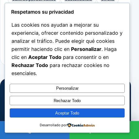
Respetamos su privacidad
Consulta otras páginas de cobertura:
cada
Las cookies nos ayudan a mejorar su
ubicación mantiene su propia URL y su texto
experiencia, ofrecer contenido personalizado y
de servicio. La visita se confirma siempre
analizar el tráfico. Puede elegir qué cookies
según ruta, tipo de avería y disponibilidad.
permitir haciendo clic en
Personalizar
. Haga
clic en
Aceptar Todo
para consentir o en
Rechazar Todo
para rechazar cookies no
esenciales.
Personalizar
ANTES DE ESCRIBIR
Prepara estos 4 datos
Rechazar Todo
Aceptar Todo
Barrio o código postal
01
Desarrollado por
Llamar
WhatsApp
Vivienda, local o comunidad
02