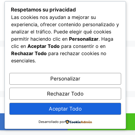
Recent Posts
Respetamos su privacidad
Las cookies nos ayudan a mejorar su
experiencia, ofrecer contenido personalizado y
Hello world!
analizar el tráfico. Puede elegir qué cookies
permitir haciendo clic en
Personalizar
. Haga
clic en
Aceptar Todo
para consentir o en
Rechazar Todo
para rechazar cookies no
Recent Comments
esenciales.
A WordPress Commenter
en
Hello world!
Personalizar
Rechazar Todo
© 2026 Lampista me
• Creado con
GeneratePress
Aceptar Todo
+34601895352
Ahora por WhatsApp
Desarrollado por