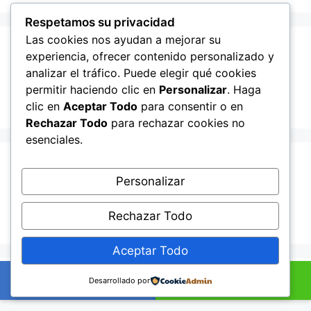
Respetamos su privacidad
Las cookies nos ayudan a mejorar su
Recent Posts
experiencia, ofrecer contenido personalizado y
analizar el tráfico. Puede elegir qué cookies
permitir haciendo clic en
Personalizar
. Haga
Hello world!
clic en
Aceptar Todo
para consentir o en
Rechazar Todo
para rechazar cookies no
esenciales.
Recent Comments
Personalizar
A WordPress Commenter
en
Hello world!
Rechazar Todo
Aceptar Todo
© 2026 Lampista me
• Creado con
GeneratePress
+34601895352
Ahora por WhatsApp
Desarrollado por