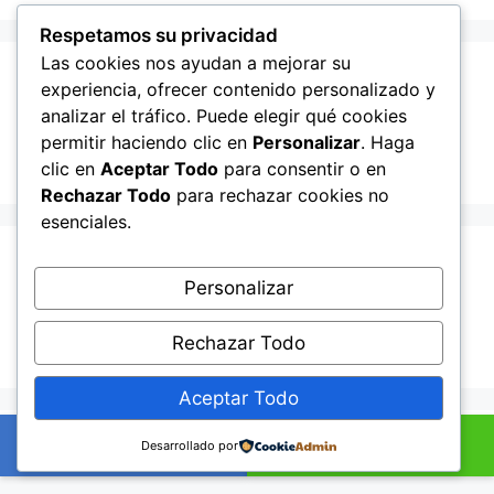
Respetamos su privacidad
Las cookies nos ayudan a mejorar su
Recent Posts
experiencia, ofrecer contenido personalizado y
analizar el tráfico. Puede elegir qué cookies
permitir haciendo clic en
Personalizar
. Haga
Hello world!
clic en
Aceptar Todo
para consentir o en
Rechazar Todo
para rechazar cookies no
esenciales.
Recent Comments
Personalizar
A WordPress Commenter
en
Hello world!
Rechazar Todo
Aceptar Todo
© 2026 Lampista me
• Creado con
GeneratePress
+34601895352
Ahora por WhatsApp
Desarrollado por