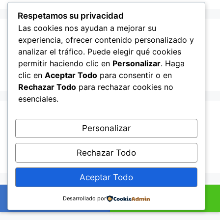
Respetamos su privacidad
Las cookies nos ayudan a mejorar su
Recent Posts
experiencia, ofrecer contenido personalizado y
analizar el tráfico. Puede elegir qué cookies
permitir haciendo clic en
Personalizar
. Haga
Hello world!
clic en
Aceptar Todo
para consentir o en
Rechazar Todo
para rechazar cookies no
esenciales.
Recent Comments
Personalizar
A WordPress Commenter
en
Hello world!
Rechazar Todo
Aceptar Todo
© 2026 Lampista me
• Creado con
GeneratePress
+34601895352
Ahora por WhatsApp
Desarrollado por