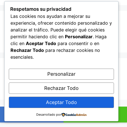
Respetamos su privacidad
Las cookies nos ayudan a mejorar su
Recent Posts
experiencia, ofrecer contenido personalizado y
analizar el tráfico. Puede elegir qué cookies
permitir haciendo clic en
Personalizar
. Haga
Hello world!
clic en
Aceptar Todo
para consentir o en
Rechazar Todo
para rechazar cookies no
esenciales.
Recent Comments
Personalizar
A WordPress Commenter
en
Hello world!
Rechazar Todo
Aceptar Todo
© 2026 Lampista me
• Creado con
GeneratePress
+34601895352
Ahora por WhatsApp
Desarrollado por