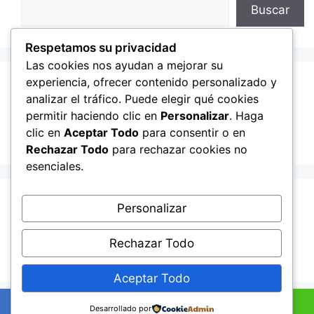
Buscar
Respetamos su privacidad
Las cookies nos ayudan a mejorar su
experiencia, ofrecer contenido personalizado y
Recent Posts
analizar el tráfico. Puede elegir qué cookies
permitir haciendo clic en
Personalizar
. Haga
clic en
Aceptar Todo
para consentir o en
Hello world!
Rechazar Todo
para rechazar cookies no
esenciales.
Recent Comments
Personalizar
Rechazar Todo
A WordPress Commenter
en
Hello world!
Aceptar Todo
+34601895352
Ahora por WhatsApp
Desarrollado por