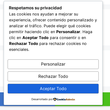
Respetamos su privacidad
Las cookies nos ayudan a mejorar su
Recent Posts
experiencia, ofrecer contenido personalizado y
analizar el tráfico. Puede elegir qué cookies
permitir haciendo clic en
Personalizar
. Haga
Hello world!
clic en
Aceptar Todo
para consentir o en
Rechazar Todo
para rechazar cookies no
esenciales.
Recent Comments
Personalizar
A WordPress Commenter
en
Hello world!
Rechazar Todo
Aceptar Todo
© 2026 Lampista me
• Creado con
GeneratePress
+34601895352
Ahora por WhatsApp
Desarrollado por