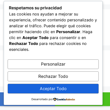
Respetamos su privacidad
Las cookies nos ayudan a mejorar su
Recent Posts
experiencia, ofrecer contenido personalizado y
analizar el tráfico. Puede elegir qué cookies
permitir haciendo clic en
Personalizar
. Haga
Hello world!
clic en
Aceptar Todo
para consentir o en
Rechazar Todo
para rechazar cookies no
esenciales.
Recent Comments
Personalizar
A WordPress Commenter
en
Hello world!
Rechazar Todo
Aceptar Todo
© 2026 Lampista me
• Creado con
GeneratePress
+34601895352
Ahora por WhatsApp
Desarrollado por