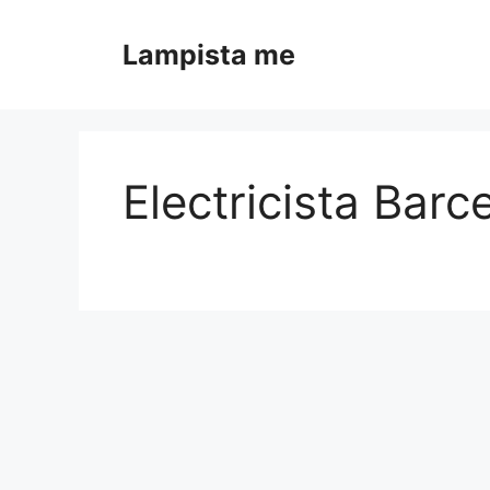
Saltar al contenido
Lampista me
Electricista Barc